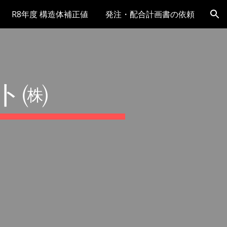
R8年度 構造体補正値
発注・配合計画書の依頼
ion
ト㈱