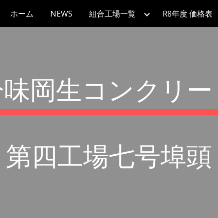
ホーム
NEWS
組合工場一覧
R8年度 価格表
ip to main content
Skip to navigat
分味岡生コンクリー
第四工場七号埠頭