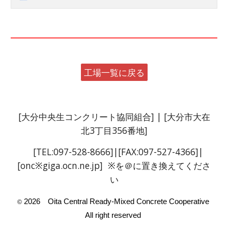
工場一覧に戻る
[
大分中央生コンクリート協同組合
]
| [大分市大在
北3丁目356番地]
[TEL:097-528-8666]
|[
FAX
:097-52
7
-
4366
]|
[onc※giga.ocn.ne.jp] ※を＠に置き換えてくださ
い
2026 Oita Central Ready-Mixed Concrete Cooperative
©
All right reserved