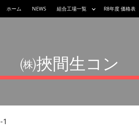
ホーム
NEWS
組合工場一覧
R8年度 価格表
ip to main content
Skip to navigat
㈱挾間生コン
-1