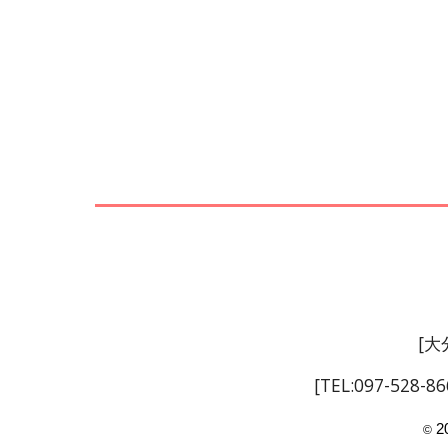
[
大
[TEL:097-528-86
20
©