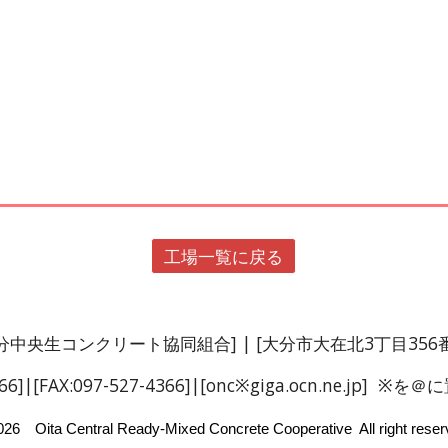
工場一覧に戻る
分中央生コンクリート協同組合
]
| [大分市大在北3丁目356
66]
|[
FAX
:097-52
7
-
4366
]|[onc※giga.ocn.ne.jp]
26 Oita Central Ready-Mixed Concrete Cooperative All right rese