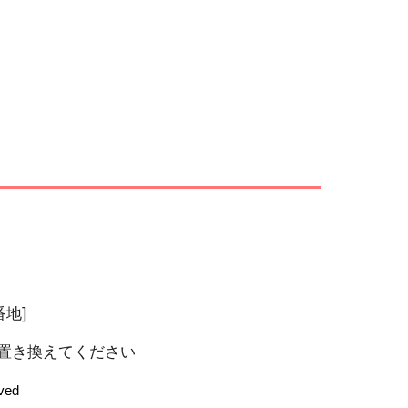
番地]
 ※を＠に置き換えてください
rved