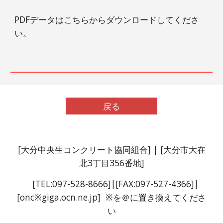
PDFデータはこちらからダウンロードしてくださ
い。
戻る
[
大分中央生コンクリート協同組合
]
| [大分市大在
北3丁目356番地]
[TEL:097-528-8666]
|[
FAX
:097-52
7
-
4366
]|
[onc※giga.ocn.ne.jp] ※を＠に置き換えてくださ
い